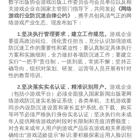
数字出版协会游戏出版工作委员会与会员单位以及相
关游戏企业在国家主管部门指导下，共同发起
《网络
游戏行业防沉迷自律公约》
，携手共创风清气正的网
络游戏产业生态。现发布如下：
1.坚决执行管理要求，建立工作规范。
游戏企业
要提高政治站位、强化责任担当，充分认识加强游戏
防沉迷工作的重要性和紧迫性；要认真制定具体执行
方案和实施细则，全力做好各项防沉迷工作；要建立
实行“一把手”责任制，一抓到底，常抓不懈；坚持正
确导向，组织对策划、研发、运营等人员开展有针对
性的教育培训。
2.坚决落实实名认证，精准识别用户。
游戏企业
（包括小游戏平台）必须全面接入国家新闻出版署网
络游戏防沉迷实名验证系统；各类单机、主机游戏要
同步内设防沉迷设置和家长监护系统,在下载、购买
等环节必须严格执行身份实名认证；坚决执行向未成
年人提供网络游戏的时段时长限制和充值消费额度；
对含有未成年人用户的游戏产品应在游戏相关界面明
确给出“游戏适龄提示”标识;要积极探索运用人脸识别